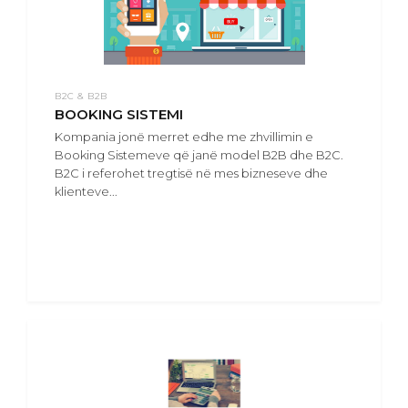
B2C & B2B
BOOKING SISTEMI
Kompania jonë merret edhe me zhvillimin e
Booking Sistemeve që janë model B2B dhe B2C.
B2C i referohet tregtisë në mes bizneseve dhe
klienteve...