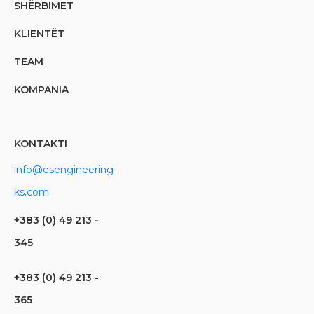
SHËRBIMET
KLIENTËT
TEAM
KOMPANIA
KONTAKTI
info@esengineering-
ks.com
+383 (0) 49 213 -
345
+383 (0) 49 213 -
365