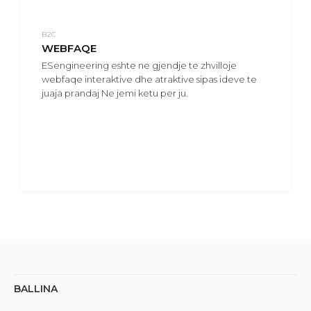
B2C
WEBFAQE
ESengineering eshte ne gjendje te zhvilloje
webfaqe interaktive dhe atraktive sipas ideve te
juaja prandaj Ne jemi ketu per ju.
BALLINA