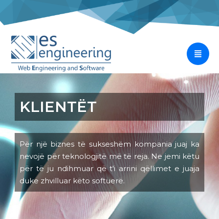
KLIENTËT
Për një biznes të sukseshëm kompania juaj ka
nevojë për teknologjitë më të reja. Ne jemi këtu
për të ju ndihmuar që t'i arrini qëllimet e juaja
duke zhvilluar këto softuerë.