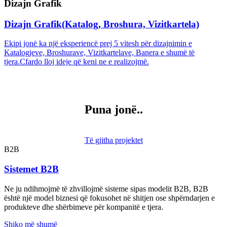
Dizajn Grafik
Dizajn Grafik(Katalog, Broshura, Vizitkartela)
Ekipi jonë ka një eksperiencë prej 5 vitesh për dizajnimin e
Katalogjeve, Broshurave, Vizitkartelave, Banera e shumë të
tjera.Cfardo lloj ideje që keni ne e realizojmë.
Puna jonë..
Të gjitha projektet
B2B
Sistemet B2B
Ne ju ndihmojmë të zhvillojmë sisteme sipas modelit B2B, B2B
është një model biznesi që fokusohet në shitjen ose shpërndarjen e
produkteve dhe shërbimeve për kompanitë e tjera.
Shiko më shumë