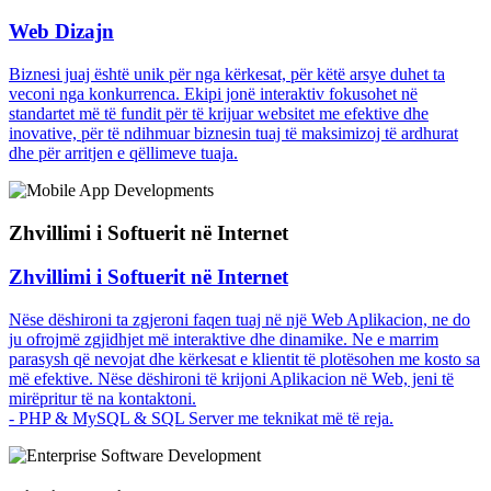
Web Dizajn
Biznesi juaj është unik për nga kërkesat, për këtë arsye duhet ta
veconi nga konkurrenca. Ekipi jonë interaktiv fokusohet në
standartet më të fundit për të krijuar websitet me efektive dhe
inovative, për të ndihmuar biznesin tuaj të maksimizoj të ardhurat
dhe për arritjen e qëllimeve tuaja.
Zhvillimi i Softuerit në Internet
Zhvillimi i Softuerit në Internet
Nëse dëshironi ta zgjeroni faqen tuaj në një Web Aplikacion, ne do
ju ofrojmë zgjidhjet më interaktive dhe dinamike. Ne e marrim
parasysh që nevojat dhe kërkesat e klientit të plotësohen me kosto sa
më efektive. Nëse dëshironi të krijoni Aplikacion në Web, jeni të
mirëpritur të na kontaktoni.
- PHP & MySQL & SQL Server me teknikat më të reja.