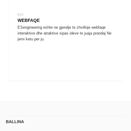
B2C
WEBFAQE
ESengineering eshte ne gjendje te zhvilloje webfaqe
interaktive dhe atraktive sipas ideve te juaja prandaj Ne
jemi ketu per ju.
BALLINA